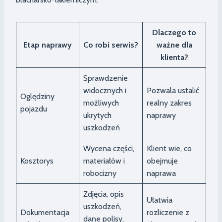
Dlaczego to
Etap naprawy
Co robi serwis?
ważne dla
klienta?
Sprawdzenie
widocznych i
Pozwala ustalić
Oględziny
możliwych
realny zakres
pojazdu
ukrytych
naprawy
uszkodzeń
Wycena części,
Klient wie, co
Kosztorys
materiałów i
obejmuje
robocizny
naprawa
Zdjęcia, opis
Ułatwia
uszkodzeń,
Dokumentacja
rozliczenie z
dane polisy,