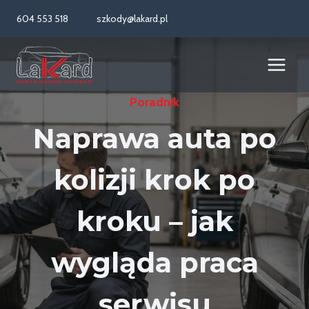
Przejdź
tel:
604 553 518
| mail:
szkody@lakard.pl
do
treści
Poradnik
Naprawa auta po
kolizji krok po
kroku – jak
wygląda praca
serwisu