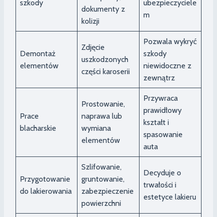
szkody
ubezpieczyciele
dokumenty z
m
kolizji
Pozwala wykryć
Zdjęcie
Demontaż
szkody
uszkodzonych
elementów
niewidoczne z
części karoserii
zewnątrz
Przywraca
Prostowanie,
prawidłowy
Prace
naprawa lub
kształt i
blacharskie
wymiana
spasowanie
elementów
auta
Szlifowanie,
Decyduje o
Przygotowanie
gruntowanie,
trwałości i
do lakierowania
zabezpieczenie
estetyce lakieru
powierzchni