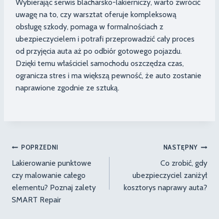
Wybierając serwis blacharsko-lakierniczy, warto zwrócić
uwagę na to, czy warsztat oferuje kompleksową
obsługę szkody, pomaga w formalnościach z
ubezpieczycielem i potrafi przeprowadzić cały proces
od przyjęcia auta aż po odbiór gotowego pojazdu.
Dzięki temu właściciel samochodu oszczędza czas,
ogranicza stres i ma większą pewność, że auto zostanie
naprawione zgodnie ze sztuką.
Nawigacja
POPRZEDNI
NASTĘPNY
Lakierowanie punktowe
Co zrobić, gdy
wpisu
czy malowanie całego
ubezpieczyciel zaniżył
elementu? Poznaj zalety
kosztorys naprawy auta?
SMART Repair