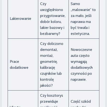
Czy
Samo
uwzględniono
„malowanie” to
przygotowanie,
za mało, jeśli
Lakierowanie
dobór koloru,
naprawa ma
lakier bazowy i
być trwała i
bezbarwny?
estetyczna.
Czy doliczono
demontaż,
Nowoczesne
montaż,
auta często
Prace
geometrię,
wymagają
dodatkowe
kalibrację
dodatkowych
czujników lub
czynności po
kontrolę
naprawie.
jakości?
Czy kosztorys
przewiduje
Część szkód