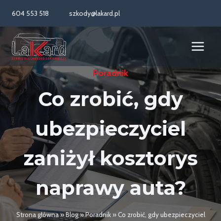
Przejdź
tel:
604 553 518
| mail:
szkody@lakard.pl
do
treści
Poradnik
Co zrobić, gdy
ubezpieczyciel
zaniżył kosztorys
naprawy auta?
Strona główna
»
Blog
»
Poradnik
»
Co zrobić, gdy ubezpieczyciel