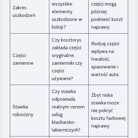
wszystkie
części mogą
Zakres
elementy
później
uszkodzeń
uszkodzone w
podnieść koszt
kolizji?
naprawy.
Czy kosztorys
Rodzaj części
zakłada części
wpływa na
Części
oryginalne,
trwałość,
zamienne
zamienniki czy
spasowanie i
części
wartość auta.
używane?
Czy stawka
Zbyt niska
odpowiada
stawka może
Stawka
realnym cenom
nie pokryć
robocizny
usług
kosztu fachowej
blacharsko-
naprawy.
lakierniczych?